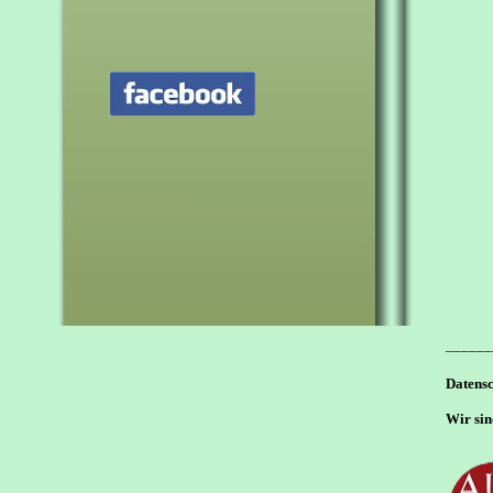
______
Datens
Wir sin