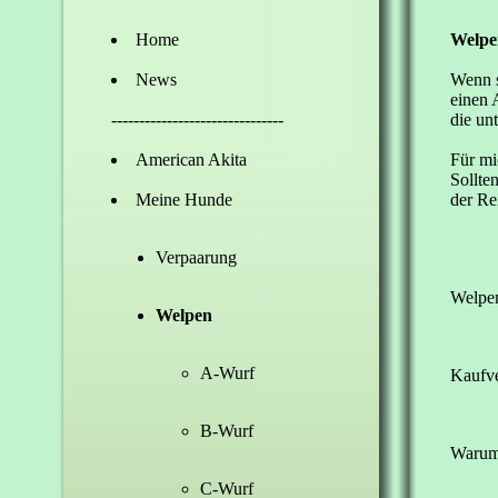
Home
Welpe
News
Wenn s
einen 
-------------------------------
die un
American Akita
Für mi
Sollte
Meine Hunde
der Re
Verpaarung
Welpen
Welpen
A-Wurf
Kaufve
B-Wurf
Warum
C-Wurf